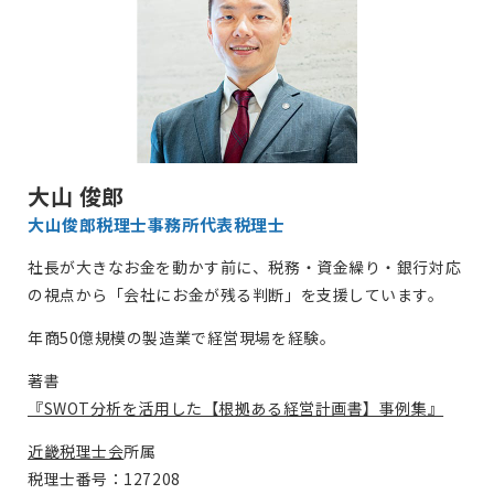
大山 俊郎
大山俊郎税理士事務所
代表税理士
社長が大きなお金を動かす前に、税務・資金繰り・銀行対応
の視点から「会社にお金が残る判断」を支援しています。
年商50億規模の製造業で経営現場を経験。
著書
『SWOT分析を活用した【根拠ある経営計画書】事例集』
近畿税理士会
所属
税理士番号：127208