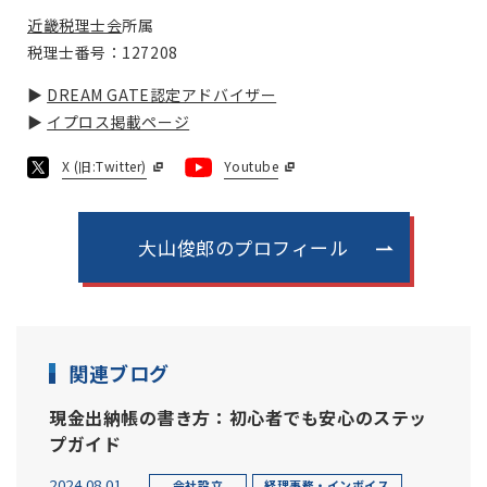
近畿税理士会
所属
税理士番号：127208
▶
DREAM GATE認定アドバイザー
▶
イプロス掲載ページ
X (旧:Twitter)
Youtube
大山俊郎のプロフィール
関連ブログ
現金出納帳の書き方：初心者でも安心のステッ
プガイド
2024.08.01
会社設立
経理事務・インボイス