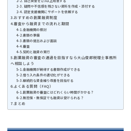
2-2. 自己資金を1/3以上用意する
2-3. 疑問や不信感を残さない資料を作成・添付する
2-4. 認定支援機関にサポートを依頼する
3.おすすめの創業融資制度
4.審査から融資までの流れと期間
4-1.金融機関の検討
4-2.書類の準備
4-3.書類の提出および面談
4-4.審査
4-5.契約と融資の実行
5.創業融資の審査の通過を目指すなら大山俊郎税理士事務所
へ相談しよう
5-1.金融機関が納得する書類作成ができる
5-2.借り入れ条件の適切化ができる
5-3.継続的な資金繰り改善を目指せる
6.よくある質問（FAQ）
6-1.創業融資の審査にはどれくらい時間がかかる？
6-2.無担保・無保証でも融資は受けられる？
7.まとめ