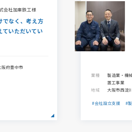
式会社加庫鉄工様
けでなく、考え方
えていただいてい
大阪府豊中市
業種
製造業・機
置工事業
地域
大阪市西淀
#会社設立支援
#