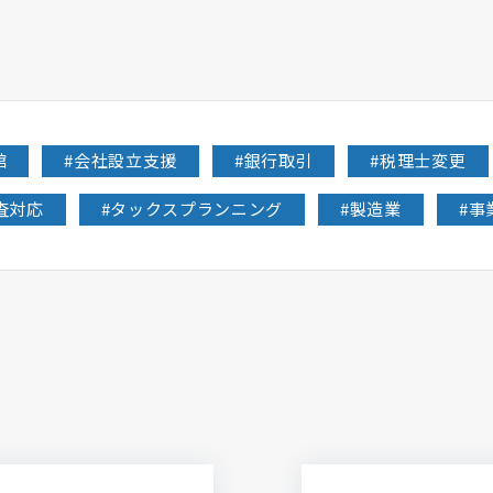
館
#
会社設立支援
#
銀行取引
#
税理士変更
査対応
#
タックスプランニング
#
製造業
#
事