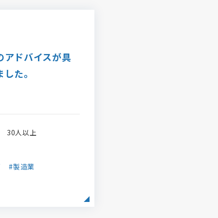
のアドバイスが具
ました。
30人以上
グ
#製造業