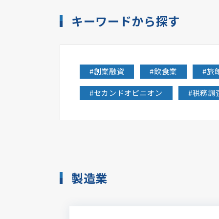
キーワードから探す
#
創業融資
#
飲食業
#
旅
#
セカンドオピニオン
#
税務調
製造業